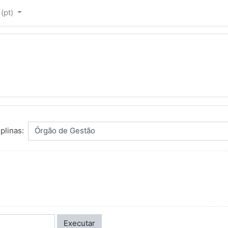
(pt)‎
plinas:
Executar