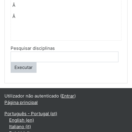
Â
Â
Pesquisar disciplinas
Executar
Utilizador não autenticado (
Entrar
)
Página principal
Português - Portugal ‎(pt)‎
English ‎(en)‎
Italiano ‎(it)‎