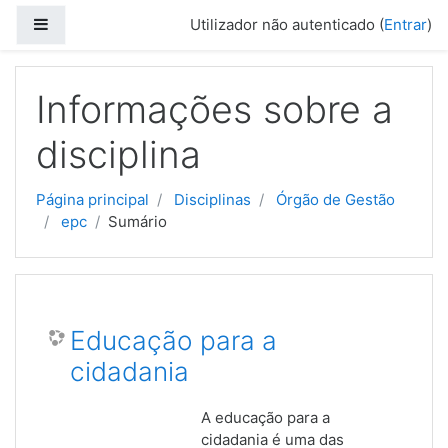
Ir para o conteúdo principal
Painel lateral
Utilizador não autenticado (
Entrar
)
Informações sobre a
disciplina
Página principal
Disciplinas
Órgão de Gestão
epc
Sumário
Educação para a
cidadania
A educação para a
cidadania é uma das