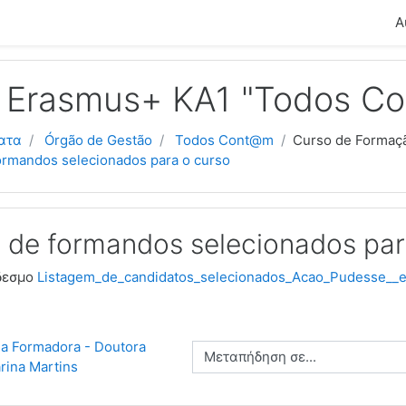
ό περιεχόμενο
Α
o Erasmus+ KA1 "Todos C
ατα
Órgão de Gestão
Todos Cont@m
Curso de Formaçã
ormandos selecionados para o curso
 de formandos selecionados par
δεσμο
Listagem_de_candidatos_selecionados_Acao_Pudesse__eu
a Formadora - Doutora 
Μεταπήδηση σε...
rina Martins