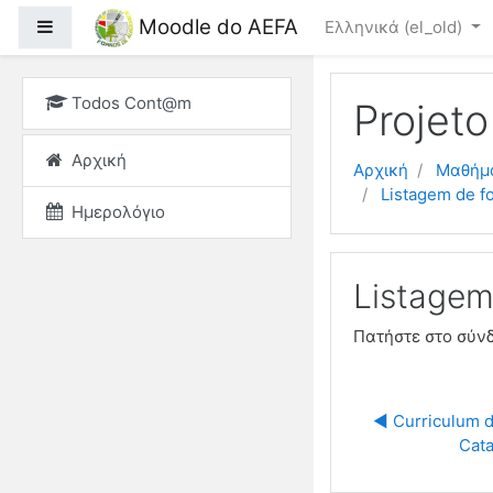
Μετάβαση στο κεντρικ
Moodle do AEFA
Πλευρικός πίνακας
Ελληνικά ‎(el_old)‎
Todos Cont@m
Projet
Αρχική
Αρχική
Μαθήμ
Listagem de f
Ημερολόγιο
Listagem
Πατήστε στο σύν
◀︎ Curriculum d
Cata