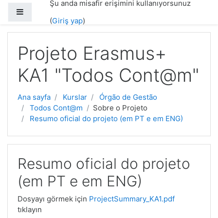
Şu anda misafir erişimini kullanıyorsunuz
Ana içeriğe git
Yan panel
(
Giriş yap
)
Projeto Erasmus+
KA1 "Todos Cont@m"
Ana sayfa
Kurslar
Órgão de Gestão
Todos Cont@m
Sobre o Projeto
Resumo oficial do projeto (em PT e em ENG)
Resumo oficial do projeto
(em PT e em ENG)
Dosyayı görmek için
ProjectSummary_KA1.pdf
tıklayın