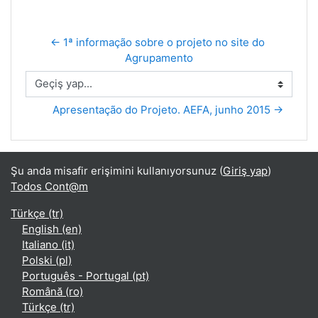
← 1ª informação sobre o projeto no site do 
Agrupamento
Geçiş yap...
Apresentação do Projeto. AEFA, junho 2015 →
Şu anda misafir erişimini kullanıyorsunuz (
Giriş yap
)
Todos Cont@m
Türkçe ‎(tr)‎
English ‎(en)‎
Italiano ‎(it)‎
Polski ‎(pl)‎
Português - Portugal ‎(pt)‎
Română ‎(ro)‎
Türkçe ‎(tr)‎