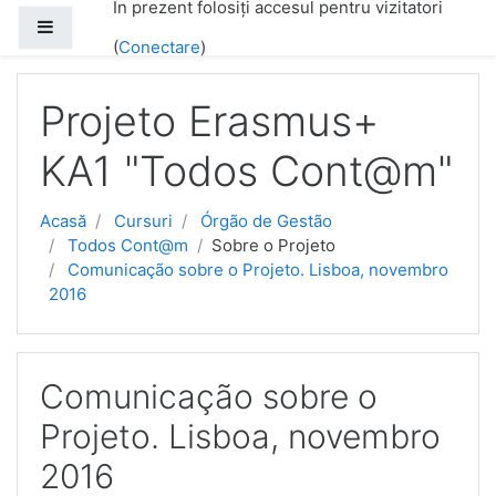
În prezent folosiți accesul pentru vizitatori
Salt la conţinutul principal
Panou lateral
(
Conectare
)
Projeto Erasmus+
KA1 "Todos Cont@m"
Acasă
Cursuri
Órgão de Gestão
Todos Cont@m
Sobre o Projeto
Comunicação sobre o Projeto. Lisboa, novembro
2016
Comunicação sobre o
Projeto. Lisboa, novembro
2016