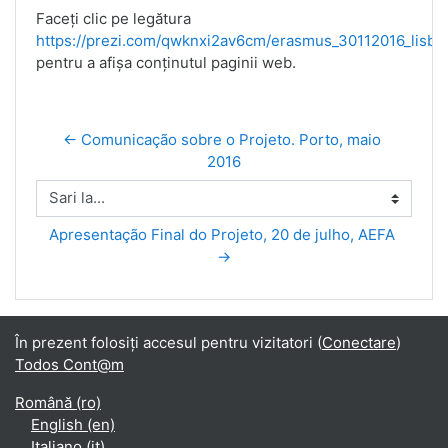
Faceți clic pe legătura
https://prezi.com/qwknxi2av6cm/erasmus_30112016_lisbo
pentru a afișa conținutul paginii web.
← Comunicação sobre o Projeto. Porto, maio 
2016
Sari la...
Apresentação Final do Projeto, 20 de julho, AEFA 
→
În prezent folosiți accesul pentru vizitatori (
Conectare
)
Todos Cont@m
Română ‎(ro)‎
English ‎(en)‎
Italiano ‎(it)‎