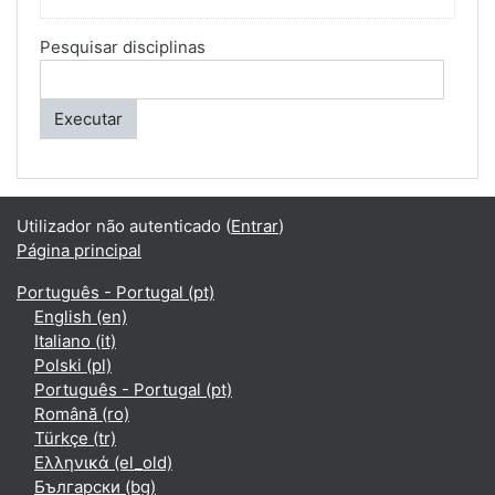
Pesquisar disciplinas
Executar
Utilizador não autenticado (
Entrar
)
Página principal
Português - Portugal ‎(pt)‎
English ‎(en)‎
Italiano ‎(it)‎
Polski ‎(pl)‎
Português - Portugal ‎(pt)‎
Română ‎(ro)‎
Türkçe ‎(tr)‎
Ελληνικά ‎(el_old)‎
Български ‎(bg)‎