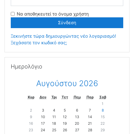
Να αποθηκευτεί το όνομα χρήστη
Ξεκινήστε τώρα δημιουργώντας νέο λογαριασμό!
Ξεχάσατε τον κωδικό σας;
Παράλειψη Ημερολόγιο
Ημερολόγιο
Αυγούστου 2026
Κυρ
Δευ
Τρι
Τετ
Πεμ
Παρ
Σαβ
1
2
3
4
5
6
7
8
9
10
11
12
13
14
15
16
17
18
19
20
21
22
23
24
25
26
27
28
29