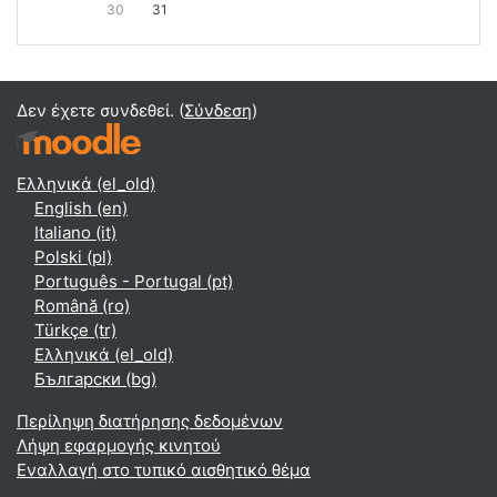
30
31
Δεν έχετε συνδεθεί. (
Σύνδεση
)
Ελληνικά ‎(el_old)‎
English ‎(en)‎
Italiano ‎(it)‎
Polski ‎(pl)‎
Português - Portugal ‎(pt)‎
Română ‎(ro)‎
Türkçe ‎(tr)‎
Ελληνικά ‎(el_old)‎
Български ‎(bg)‎
Περίληψη διατήρησης δεδομένων
Λήψη εφαρμογής κινητού
Εναλλαγή στο τυπικό αισθητικό θέμα