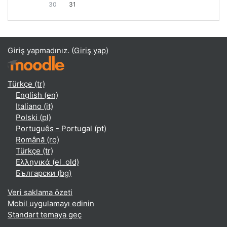
30
31
Giriş yapmadınız. (
Giriş yap
)
Türkçe ‎(tr)‎
English ‎(en)‎
Italiano ‎(it)‎
Polski ‎(pl)‎
Português - Portugal ‎(pt)‎
Română ‎(ro)‎
Türkçe ‎(tr)‎
Ελληνικά ‎(el_old)‎
Български ‎(bg)‎
Veri saklama özeti
Mobil uygulamayı edinin
Standart temaya geç