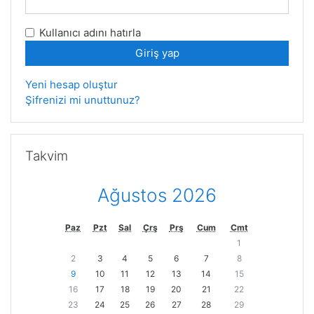
Kullanıcı adını hatırla
Yeni hesap oluştur
Şifrenizi mi unuttunuz?
Takvim 'yı atla
Takvim
Ağustos 2026
Paz
Pzt
Sal
Çrş
Prş
Cum
Cmt
1
2
3
4
5
6
7
8
9
10
11
12
13
14
15
16
17
18
19
20
21
22
23
24
25
26
27
28
29