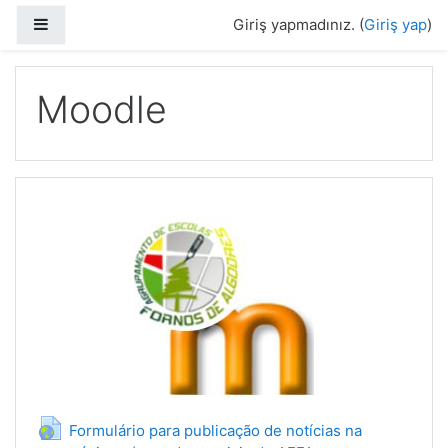
Ana içeriğe git
Yan panel
Giriş yapmadınız. (
Giriş yap
)
Moodle
Formulário para publicação de notícias na